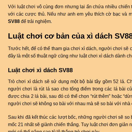
Với luật chơi vô cùng đơn nhưng lại ẩn chứa nhiều chiến t
với các cược thủ. Nếu như anh em yêu thích cờ bạc và m
SV88
để trải nghiệm.
Luật chơi cơ bản của xì dách SV88
Trước hết, để có thể tham gia chơi xì dách, người chơi sẽ 
đây là một số thuật ngữ cũng như luật chơi xì dách dành c
Luật chơi xì dách SV88
Trò chơi xì dách sẽ sử dụng một bộ bài tây gồm 52 lá. C
người chơi là rút lá sao cho tổng điểm trong các lá bài 
được chia 2 lá bài, sau đó có thể chọn “rút thêm” hoặc “dừ
người chơi sẽ không so bài với nhau mà sẽ so bài với nhà 
Sau khi đã kết thúc các lượt bốc, những người chơi sẽ so 
mốc 21 nhất sẽ giành chiến thắng. Tuy luật chơi đơn giản
mới có thể nâng cao tỷ lệ thắng trò chơi này.