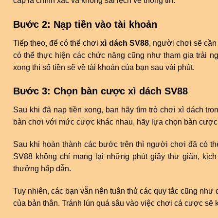
cấp là chính xác và không sai lệch về thông tin.
Bước 2: Nạp tiền vào tài khoản
Tiếp theo, để có thể chơi
xì dách SV88
, người chơi sẽ cần
có thể thực hiện các chức năng cũng như tham gia trải ng
xong thì số tiền sẽ về tài khoản của bạn sau vài phút.
Bước 3: Chọn bàn cược xì dách SV88
Sau khi đã nạp tiền xong, bạn hãy tìm trò chơi xì dách t
bàn chơi với mức cược khác nhau, hãy lựa chọn bàn cược 
Sau khi hoàn thành các bước trên thì người chơi đã có th
SV88 không chỉ mang lại những phút giây thư giãn, kịc
thưởng hấp dẫn.
Tuy nhiên, các bạn vẫn nên tuân thủ các quy tắc cũng như 
của bản thân. Tránh lún quá sâu vào việc chơi cá cược sẽ