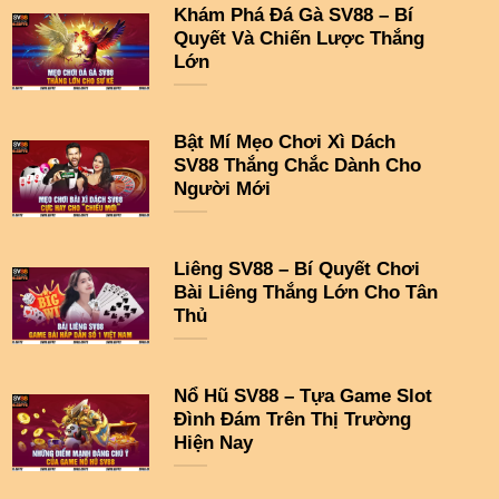
Khám Phá Đá Gà SV88 – Bí
Quyết Và Chiến Lược Thắng
Lớn
Bật Mí Mẹo Chơi Xì Dách
SV88 Thắng Chắc Dành Cho
Người Mới
Liêng SV88 – Bí Quyết Chơi
Bài Liêng Thắng Lớn Cho Tân
Thủ
Nổ Hũ SV88 – Tựa Game Slot
Đình Đám Trên Thị Trường
Hiện Nay