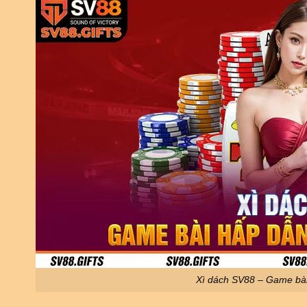
Xì dách SV88 – Game bà