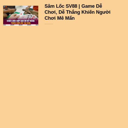
Sâm Lốc SV88 | Game Dễ
Chơi, Dễ Thắng Khiến Người
Chơi Mê Mẩn